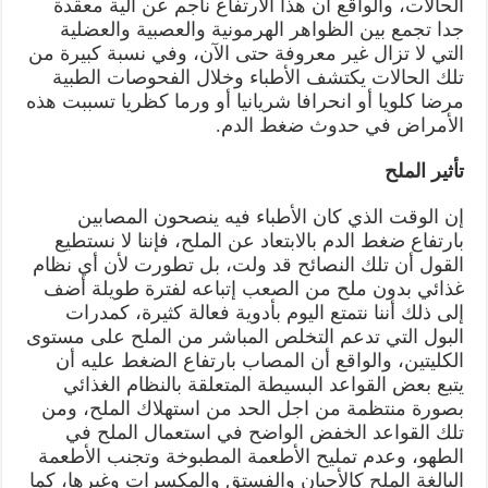
الحالات، والواقع أن هذا الارتفاع ناجم عن آلية معقدة
جدا تجمع بين الظواهر الهرمونية والعصبية والعضلية
التي لا تزال غير معروفة حتى الآن، وفي نسبة كبيرة من
تلك الحالات يكتشف الأطباء وخلال الفحوصات الطبية
مرضا كلويا أو انحرافا شريانيا أو ورما كظريا تسببت هذه
الأمراض في حدوث ضغط الدم.
تأثير الملح
إن الوقت الذي كان الأطباء فيه ينصحون المصابين
بارتفاع ضغط الدم بالابتعاد عن الملح، فإننا لا نستطيع
القول أن تلك النصائح قد ولت، بل تطورت لأن أي نظام
غذائي بدون ملح من الصعب إتباعه لفترة طويلة أضف
إلى ذلك أننا نتمتع اليوم بأدوية فعالة كثيرة، كمدرات
البول التي تدعم التخلص المباشر من الملح على مستوى
الكليتين، والواقع أن المصاب بارتفاع الضغط عليه أن
يتبع بعض القواعد البسيطة المتعلقة بالنظام الغذائي
بصورة منتظمة من اجل الحد من استهلاك الملح، ومن
تلك القواعد الخفض الواضح في استعمال الملح في
الطهو، وعدم تمليح الأطعمة المطبوخة وتجنب الأطعمة
البالغة الملح كالأجبان والفستق والمكسرات وغيرها، كما