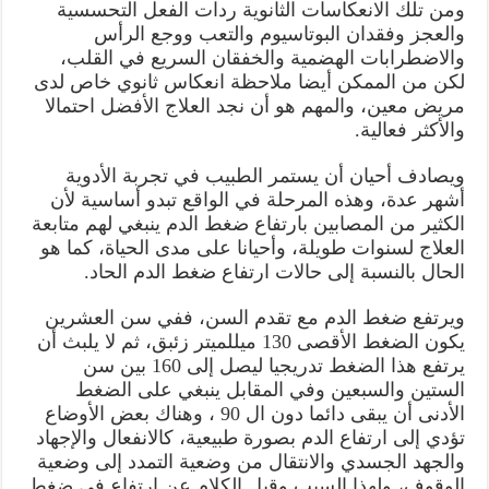
ومن تلك الانعكاسات الثانوية ردات الفعل التحسسية
والعجز وفقدان البوتاسيوم والتعب ووجع الرأس
والاضطرابات الهضمية والخفقان السريع في القلب،
لكن من الممكن أيضا ملاحظة انعكاس ثانوي خاص لدى
مريض معين، والمهم هو أن نجد العلاج الأفضل احتمالا
والأكثر فعالية.
ويصادف أحيان أن يستمر الطبيب في تجربة الأدوية
أشهر عدة، وهذه المرحلة في الواقع تبدو أساسية لأن
الكثير من المصابين بارتفاع ضغط الدم ينبغي لهم متابعة
العلاج لسنوات طويلة، وأحيانا على مدى الحياة، كما هو
الحال بالنسبة إلى حالات ارتفاع ضغط الدم الحاد.
ويرتفع ضغط الدم مع تقدم السن، ففي سن العشرين
يكون الضغط الأقصى 130 ميللميتر زئبق، ثم لا يلبث أن
يرتفع هذا الضغط تدريجيا ليصل إلى 160 بين سن
الستين والسبعين وفي المقابل ينبغي على الضغط
الأدنى أن يبقى دائما دون ال 90 ، وهناك بعض الأوضاع
تؤدي إلى ارتفاع الدم بصورة طبيعية، كالانفعال والإجهاد
والجهد الجسدي والانتقال من وضعية التمدد إلى وضعية
الوقوف، ولهذا السبب وقبل الكلام عن ارتفاع في ضغط