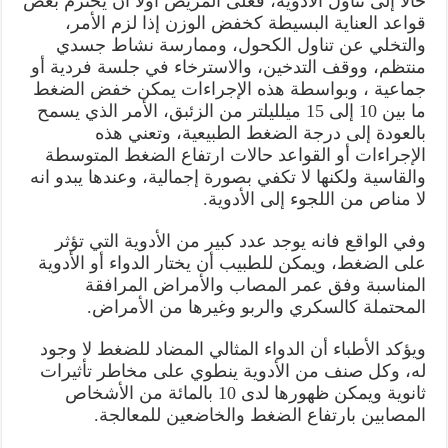
حالا إلى تناول الأدوية، فعلى المريض أولا أن يحترم بعض
قواعد العناية البسيطة كخفض الوزن إذا لزم الأمر،
والتخلي عن تناول الكحول، وممارسة نشاط جسدي
منتظم، ووقف التدخين، والاسترخاء في جلسة فردية أو
جماعية ، وبواسطة هذه الإجراءات يمكن خفض الضغط
ما بين 10 إلى 15 ميلليلتر من الزئبق، الأمر الذي يسمح
بالعودة إلى درجة الضغط الطبيعية، وتعني هذه
الإجراءات أو القواعد حالات ارتفاع الضغط المتوسطة
والقاسية ولكنها لا تكفي بصورة إجمالية، وعندها يبدو انه
لا مناص من اللجوء إلى الأدوية.
وفي الواقع فانه يوجد عدد كبير من الأدوية التي تؤثر
على الضغط، ويمكن للطبيب أن يختار الدواء أو الأدوية
المناسبة وفق عمر المصاب والأمراض المرافقة
المحتملة كالسكري والربو وغيرها من الأمراض.
ويؤكد الأطباء أن الدواء المثالي المضاد للضغط لا وجود
له، وكل صنف من الأدوية ينطوي على مخاطر تأثيرات
ثانوية ويمكن ظهورها لدى 10 بالمائة من الأشخاص
المصابين بارتفاع الضغط والخاضعين للمعالجة.