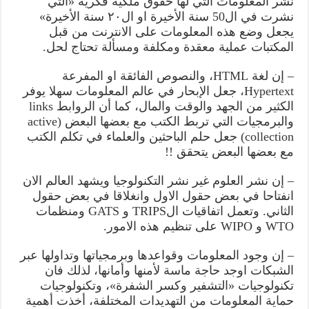
نشر المعلومات التي لها حقوق ملكية فكرية «التي
نشرت في ال50 سنة الأخيرة او ال۲۰ سنة الأخيرة»
يجعل وضع هذه المعلومات على الانترنت من قبل
المكتبات عملية معقدة ومكلفة ومسألة تحتاج لحل.
– إن لغة HTML، والنصوص الفائقة او المفرعة
Hypertext، جعل الإبحار في عالم المعلومات سهلا يوفر
الكثير من الجهد والوقت والمال، كما أن الروابط links
والبرمجيات التي تربط الكتب مع بعضها البعض (active
collection) جعل حلم الباحثين والعلماء في تكلم الكتب
مع بعضها البعض يتحقق !!
– إن نشر العلوم غير نشر التكنولوجيا ويشهد العالم الان
انفتاحا في بعض حقول الاول وانغلاقا في بعض حقول
الثاني. وتعمل اتفاقيات الTRIPS و GATS ومنظمات
WTO و WIPO على تنظيم هذه الامور.
– إن وجود المعلومات وقواعدها وبرمجياتها وتداولها عبر
الشبكات اوجد حاجة ماسة لأمنها وأمانها، لذلك فان
تكنولوجيات «التشفير وكسر الشفرة»، وتكنولوجيات
حماية المعلومات من التهديدات المختلفة، أخذت أهمية