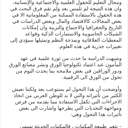
ومجال التعليم للحقول العلمية والاجتماعية والإنسانية،
وان هذه النتيجة لم تلمس بعد ولم تقم فرق البحث في
هذه الحقول بالاستفادة الممكنة من المعلوماتية الا في
بعض المجالات كالاقتصاد والمال وبعض الدراسات في
التاريخ والجغرافيا والاجتماع والتربية وان إمكانات
الشبكات الحاسوبية والاستمارات الذكية وقواعد
المعطيات العلاقاتية ونمذجة النظم وتمثيلها سيؤدي إلى
تغييرات جذرية في هذه العلوم.
وشبهت الدراسة ما حدث من ثورة علمية في عهد
المأمون عند اعتماد تكنولوجيا الورق ونشر مصانع الورق
ودور الوراقين في بعض ملامحه بما يحدث اليوم من
تحول من الورق الى الرقمية.
وأوضحت أن هذا التحول لم يستوعب بعد ولكننا نعيش
الكثير من تأثيراته والتي لا بد للوطن العربي من اتخاذ
الاجراءات التي تكفل الاستفادة مما يقدمه من فرص
ومواجهة التحديات التي يطرحها واشارت الى بعض
تأثيرات هذا التحول وهي:
– تتغير طبيعة المكتبات ، فالمكتبات الحديثة تسمي