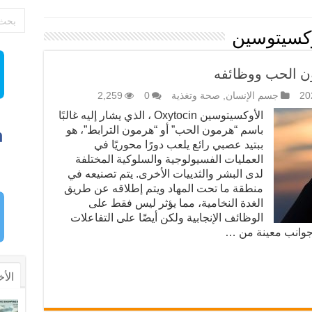
وكسيتوسين
ن الحب ووظائفه
جسم الإنسان
,
صحة وتغذية
0
2,259
الأوكسيتوسين Oxytocin ، الذي يشار إليه غالبًا
باسم “هرمون الحب” أو “هرمون الترابط”، هو
ببتيد عصبي رائع يلعب دورًا محوريًا في
العمليات الفسيولوجية والسلوكية المختلفة
لدى البشر والثدييات الأخرى. يتم تصنيعه في
منطقة ما تحت المهاد ويتم إطلاقه عن طريق
الغدة النخامية، مما يؤثر ليس فقط على
الوظائف الإنجابية ولكن أيضًا على التفاعلات
 جوانب معينة من …
الأخ