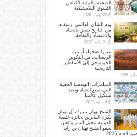
الصحية والبيئية لأكياس
التسوق البلاستيكية
20 يونيو، 2026
يوم الشاي العالمي: رشفـة
من التاريخ تنبض بالحياة
والاقتصاد والثقافة
21 مايو، 2026
عين الصحراء أو بنية
الريشات.. من التكوين
الجيولوجي إلى الأساطير
التاريخية
المبلمرات: الهندسة الخفية
التي تصنع الحياة وتعيد
تشكيل عالمنا
4 مايو، 2026
الشيخ نهيان مبارك آل نهيان
يكرم الفائزين بجائزة خليفة
الدولية لنخيل التمر و يُعلن
سمو الشيخ نهيان بن زايد
 العام 2026