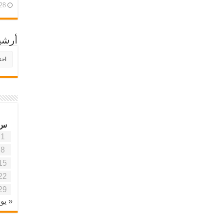
28 أبريل، 26
أرشي
أرش
موقع
آفاق
علمي
وتربو
س
1
8
15
22
29
« يون