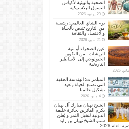
الصحية والبيئية لأكياس
التسوق البلاستيكية
20 يونيو، 2026
يوم الشاي العالمي: رشفـة
من التاريخ تنبض بالحياة
والاقتصاد والثقافة
21 مايو، 2026
عين الصحراء أو بنية
الريشات.. من التكوين
الجيولوجي إلى الأساطير
التاريخية
المبلمرات: الهندسة الخفية
التي تصنع الحياة وتعيد
تشكيل عالمنا
4 مايو، 2026
الشيخ نهيان مبارك آل نهيان
يكرم الفائزين بجائزة خليفة
الدولية لنخيل التمر و يُعلن
سمو الشيخ نهيان بن زايد
 العام 2026