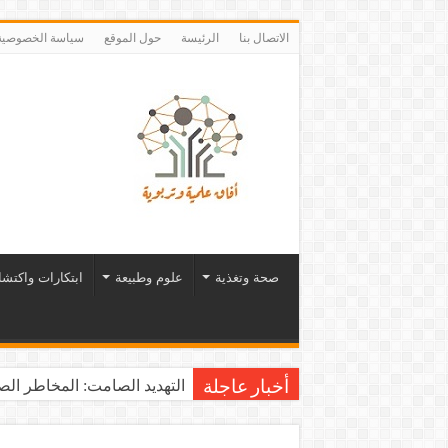
الاتصال بنا
الرئيسة
حول الموقع
سياسة الخصوصية
صحة وتغذية
علوم وطبيعة
ابتكارات واكتش
التهديد الصامت: المخاطر الصح
أخبار عاجلة