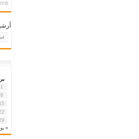
28 أبريل، 26
أرشي
أرش
موقع
آفاق
علمي
وتربو
س
1
8
15
22
29
« يون