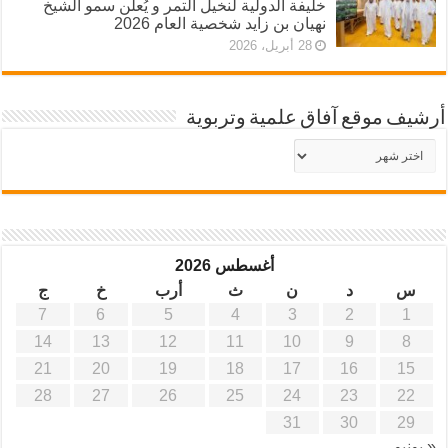
خليفة الدولية لنخيل التمر و يُعلن سمو الشيخ
نهيان بن زايد شخصية العام 2026
28 أبريل، 2026
أرشيف موقع آفاق علمية وتربوية
أرشيف
موقع
آفاق
علمية
وتربوية
أغسطس 2026
س
د
ن
ث
أرب
خ
ج
7
6
5
4
3
2
1
14
13
12
11
10
9
8
21
20
19
18
17
16
15
28
27
26
25
24
23
22
31
30
29
« يونيو