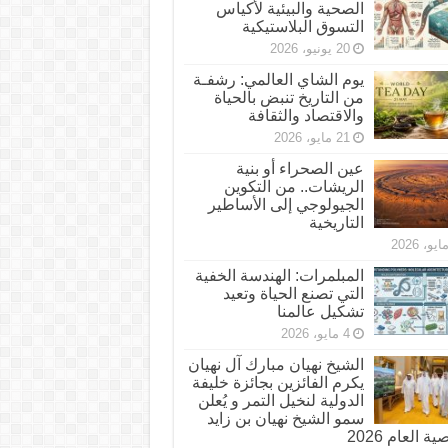
الصحية والبيئية لأكياس
التسوق البلاستيكية
20 يونيو، 2026
يوم الشاي العالمي: رشفـة
من التاريخ تنبض بالحياة
والاقتصاد والثقافة
21 مايو، 2026
عين الصحراء أو بنية
الريشات.. من التكوين
الجيولوجي إلى الأساطير
التاريخية
المبلمرات: الهندسة الخفية
التي تصنع الحياة وتعيد
تشكيل عالمنا
4 مايو، 2026
الشيخ نهيان مبارك آل نهيان
يكرم الفائزين بجائزة خليفة
الدولية لنخيل التمر و يُعلن
سمو الشيخ نهيان بن زايد
 العام 2026