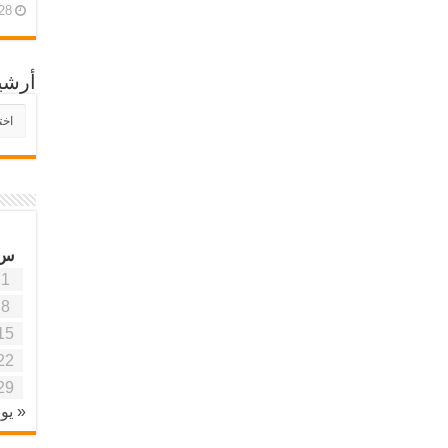
28 أبريل، 26
أرشي
أرش
موقع
آفاق
علمي
وتربو
س
1
8
15
22
29
« يون