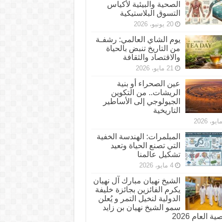
الصحية والبيئية لأكياس
التسوق البلاستيكية
20 يونيو، 2026
يوم الشاي العالمي: رشفـة
من التاريخ تنبض بالحياة
والاقتصاد والثقافة
21 مايو، 2026
عين الصحراء أو بنية
الريشات.. من التكوين
الجيولوجي إلى الأساطير
التاريخية
المبلمرات: الهندسة الخفية
التي تصنع الحياة وتعيد
تشكيل عالمنا
4 مايو، 2026
الشيخ نهيان مبارك آل نهيان
يكرم الفائزين بجائزة خليفة
الدولية لنخيل التمر و يُعلن
سمو الشيخ نهيان بن زايد
 العام 2026