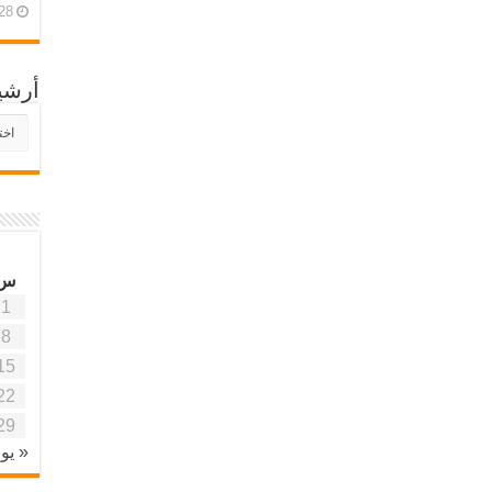
28 أبريل، 26
أرشي
أرش
موقع
آفاق
علمي
وتربو
س
1
8
15
22
29
« يون