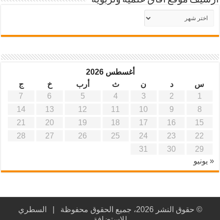
أرشيف موقع آفاق علمية وتربوية
أرشيف
موقع
آفاق
علمية
وتربوية
أغسطس 2026
س
د
ن
ث
أرب
خ
ج
7
6
5
4
3
2
1
14
13
12
11
10
9
8
21
20
19
18
17
16
15
28
27
26
25
24
23
22
31
30
29
« يونيو
© حقوق النشر 2026، جميع الحقوق محفوظة |
السطري
للاستضافة