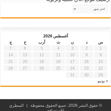
أرشيف
موقع
آفاق
علمية
وتربوية
أغسطس 2026
س
د
ن
ث
أرب
خ
ج
7
6
5
4
3
2
1
14
13
12
11
10
9
8
21
20
19
18
17
16
15
28
27
26
25
24
23
22
31
30
29
« يونيو
© حقوق النشر 2026، جميع الحقوق محفوظة |
السطري
للاستضافة