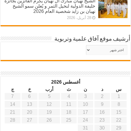
الشيخ نهيان مبارك آل نهيان يكرم الفائزين بجائزة
خليفة الدولية لنخيل التمر و يُعلن سمو الشيخ
نهيان بن زايد شخصية العام 2026
28 أبريل، 2026
أرشيف موقع آفاق علمية وتربوية
أرشيف
موقع
آفاق
علمية
وتربوية
أغسطس 2026
س
د
ن
ث
أرب
خ
ج
7
6
5
4
3
2
1
14
13
12
11
10
9
8
21
20
19
18
17
16
15
28
27
26
25
24
23
22
31
30
29