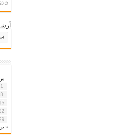
28 أبريل، 26
أرشي
أرش
موقع
آفاق
علمي
وتربو
س
1
8
15
22
29
« يون