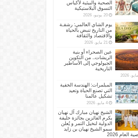
الصحية والبيئية لأكياس
التسوق البلاستيكية
20 يونيو، 2026
يوم الشاي العالمي: رشفـة
من التاريخ تنبض بالحياة
والاقتصاد والثقافة
21 مايو، 2026
عين الصحراء أو بنية
الريشات.. من التكوين
الجيولوجي إلى الأساطير
التاريخية
المبلمرات: الهندسة الخفية
التي تصنع الحياة وتعيد
تشكيل عالمنا
4 مايو، 2026
الشيخ نهيان مبارك آل نهيان
يكرم الفائزين بجائزة خليفة
الدولية لنخيل التمر و يُعلن
سمو الشيخ نهيان بن زايد
 العام 2026