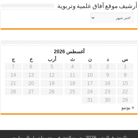
أرشيف موقع آفاق علمية وتربوية
أرشيف
موقع
آفاق
علمية
وتربوية
أغسطس 2026
س
د
ن
ث
أرب
خ
ج
7
6
5
4
3
2
1
14
13
12
11
10
9
8
21
20
19
18
17
16
15
28
27
26
25
24
23
22
31
30
29
« يونيو
© حقوق النشر 2026، جميع الحقوق محفوظة |
السطري