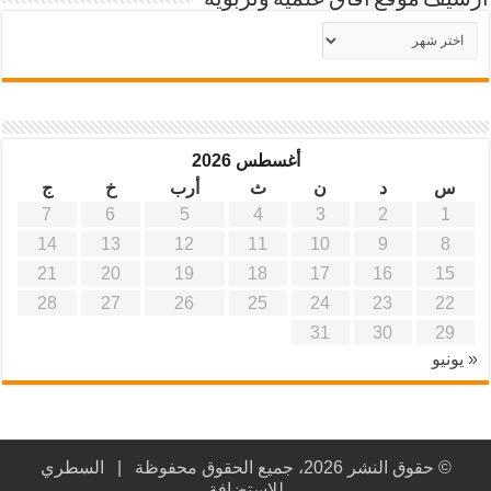
أرشيف موقع آفاق علمية وتربوية
أرشيف
موقع
آفاق
علمية
وتربوية
أغسطس 2026
س
د
ن
ث
أرب
خ
ج
7
6
5
4
3
2
1
14
13
12
11
10
9
8
21
20
19
18
17
16
15
28
27
26
25
24
23
22
31
30
29
« يونيو
© حقوق النشر 2026، جميع الحقوق محفوظة |
السطري
للاستضافة