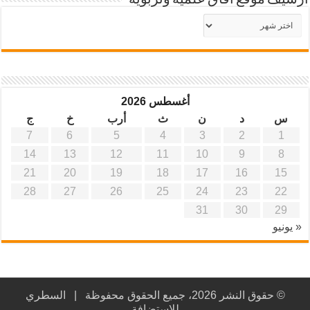
أرشيف موقع آفاق علمية وتربوية
أرشيف
موقع
آفاق
علمية
وتربوية
أغسطس 2026
س
د
ن
ث
أرب
خ
ج
7
6
5
4
3
2
1
14
13
12
11
10
9
8
21
20
19
18
17
16
15
28
27
26
25
24
23
22
31
30
29
« يونيو
© حقوق النشر 2026، جميع الحقوق محفوظة |
السطري
للاستضافة