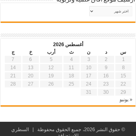
أرشيف موقع آفاق علمية وتربوية
أرشيف
موقع
آفاق
علمية
وتربوية
أغسطس 2026
س
د
ن
ث
أرب
خ
ج
7
6
5
4
3
2
1
14
13
12
11
10
9
8
21
20
19
18
17
16
15
28
27
26
25
24
23
22
31
30
29
« يونيو
© حقوق النشر 2026، جميع الحقوق محفوظة |
السطري
للاستضافة