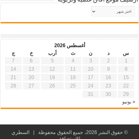
أرشيف موقع آفاق علمية وتربوية
أرشيف
موقع
آفاق
علمية
وتربوية
أغسطس 2026
س
د
ن
ث
أرب
خ
ج
7
6
5
4
3
2
1
14
13
12
11
10
9
8
21
20
19
18
17
16
15
28
27
26
25
24
23
22
31
30
29
« يونيو
© حقوق النشر 2026، جميع الحقوق محفوظة |
السطري
للاستضافة