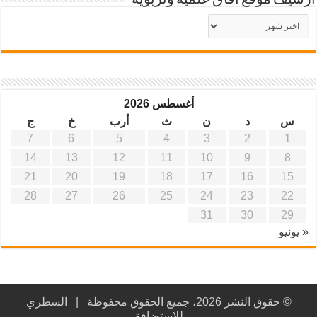
أرشيف موقع آفاق علمية وتربوية
أرشيف
موقع
آفاق
علمية
وتربوية
أغسطس 2026
س
د
ن
ث
أرب
خ
ج
7
6
5
4
3
2
1
14
13
12
11
10
9
8
21
20
19
18
17
16
15
28
27
26
25
24
23
22
31
30
29
« يونيو
© حقوق النشر 2026، جميع الحقوق محفوظة |
السطري
للاستضافة