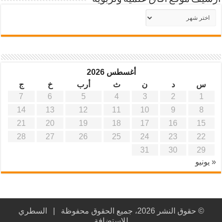
أرشيف
موقع
آفاق
علمية
وتربوية
أغسطس 2026
س
د
ن
ث
أرب
خ
ج
7
6
5
4
3
2
1
14
13
12
11
10
9
8
21
20
19
18
17
16
15
28
27
26
25
24
23
22
31
30
29
« يونيو
© حقوق النشر 2026، جميع الحقوق محفوظة |
السطري
للاستضافة