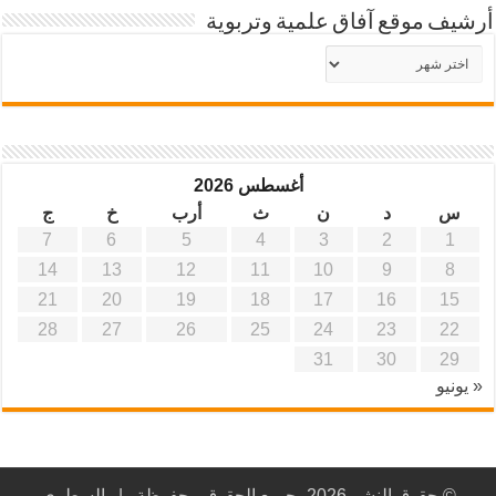
أرشيف موقع آفاق علمية وتربوية
أرشيف
موقع
آفاق
علمية
وتربوية
أغسطس 2026
س
د
ن
ث
أرب
خ
ج
7
6
5
4
3
2
1
14
13
12
11
10
9
8
21
20
19
18
17
16
15
28
27
26
25
24
23
22
31
30
29
« يونيو
© حقوق النشر 2026، جميع الحقوق محفوظة |
السطري