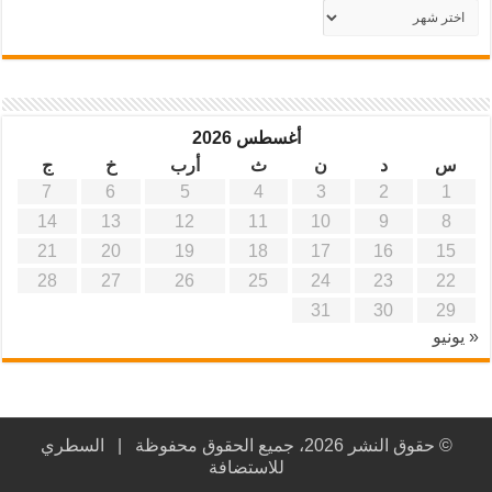
أرشيف
موقع
آفاق
علمية
وتربوية
أغسطس 2026
س
د
ن
ث
أرب
خ
ج
7
6
5
4
3
2
1
14
13
12
11
10
9
8
21
20
19
18
17
16
15
28
27
26
25
24
23
22
31
30
29
« يونيو
© حقوق النشر 2026، جميع الحقوق محفوظة |
السطري
للاستضافة