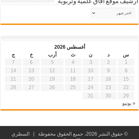
أرشيف موقع آفاق علمية وتربوية
أرشيف
موقع
آفاق
علمية
وتربوية
أغسطس 2026
س
د
ن
ث
أرب
خ
ج
7
6
5
4
3
2
1
14
13
12
11
10
9
8
21
20
19
18
17
16
15
28
27
26
25
24
23
22
31
30
29
« يونيو
© حقوق النشر 2026، جميع الحقوق محفوظة |
السطري