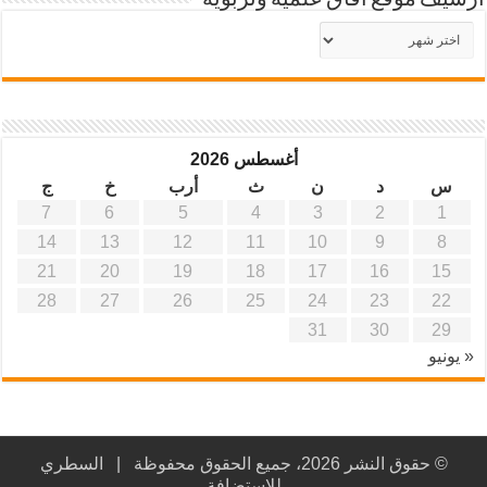
أرشيف موقع آفاق علمية وتربوية
أرشيف
موقع
آفاق
علمية
وتربوية
أغسطس 2026
س
د
ن
ث
أرب
خ
ج
7
6
5
4
3
2
1
14
13
12
11
10
9
8
21
20
19
18
17
16
15
28
27
26
25
24
23
22
31
30
29
« يونيو
© حقوق النشر 2026، جميع الحقوق محفوظة |
السطري
للاستضافة