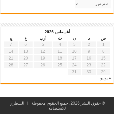
أرشيف
موقع
آفاق
علمية
وتربوية
أغسطس 2026
س
د
ن
ث
أرب
خ
ج
7
6
5
4
3
2
1
14
13
12
11
10
9
8
21
20
19
18
17
16
15
28
27
26
25
24
23
22
31
30
29
« يونيو
© حقوق النشر 2026، جميع الحقوق محفوظة |
السطري
للاستضافة