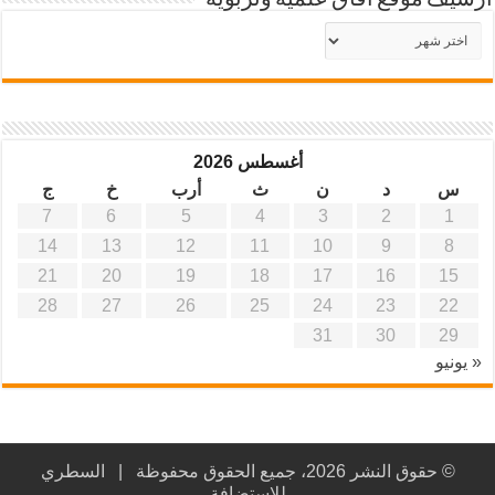
أرشيف موقع آفاق علمية وتربوية
أرشيف
موقع
آفاق
علمية
وتربوية
أغسطس 2026
س
د
ن
ث
أرب
خ
ج
7
6
5
4
3
2
1
14
13
12
11
10
9
8
21
20
19
18
17
16
15
28
27
26
25
24
23
22
31
30
29
« يونيو
© حقوق النشر 2026، جميع الحقوق محفوظة |
السطري
للاستضافة