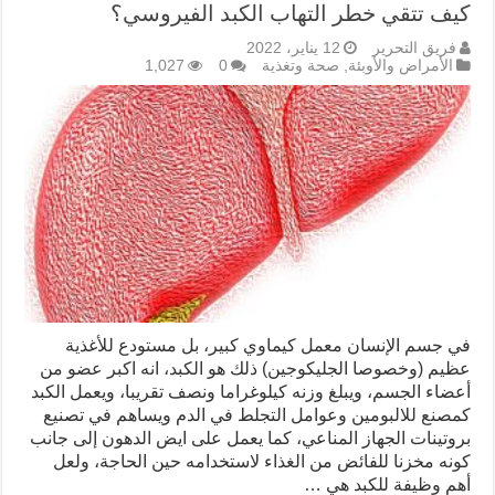
كيف تتقي خطر التهاب الكبد الفيروسي؟
فريق التحرير
12 يناير، 2022
الأمراض والأوبئة
,
صحة وتغذية
0
1,027
في جسم الإنسان معمل كيماوي كبير، بل مستودع للأغذية
عظيم (وخصوصا الجليكوجين) ذلك هو الكبد، انه اكبر عضو من
أعضاء الجسم، ويبلغ وزنه كيلوغراما ونصف تقريبا، ويعمل الكبد
كمصنع للالبومين وعوامل التجلط في الدم ويساهم في تصنيع
بروتينات الجهاز المناعي، كما يعمل على ايض الدهون إلى جانب
كونه مخزنا للفائض من الغذاء لاستخدامه حين الحاجة، ولعل
أهم وظيفة للكبد هي …