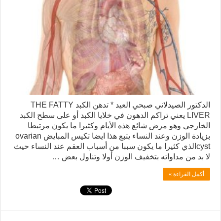
الدكتور الصيدلاني صبحي العيد * تدهن الكبد THE FATTY
LIVER يعني تراكم الدهون في خلايا الكبد أو على سطح الكبد
الخارجي وهو مرض شائع هذه الأيام وكثيرا ما يكون مرتبطا
بزيادة الوزن وعند النساء يتبع هذا ايضا تكيس المبايض ovarian
cystالذي كثيرا ما يكون سببا من أسباب العقم عند النساء حيث
لا بد من مداواته بتخفيف الوزن أولا وتناول بعض …
أكمل القراءة »