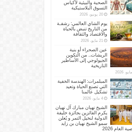
الصحية والبيئية لأكياس
التسوق البلاستيكية
20 يونيو، 2026
يوم الشاي العالمي: رشفـة
من التاريخ تنبض بالحياة
والاقتصاد والثقافة
21 مايو، 2026
عين الصحراء أو بنية
الريشات.. من التكوين
الجيولوجي إلى الأساطير
التاريخية
المبلمرات: الهندسة الخفية
التي تصنع الحياة وتعيد
تشكيل عالمنا
4 مايو، 2026
الشيخ نهيان مبارك آل نهيان
يكرم الفائزين بجائزة خليفة
الدولية لنخيل التمر و يُعلن
سمو الشيخ نهيان بن زايد
 العام 2026