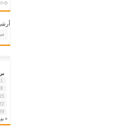
28 أبريل، 26
أرشي
أرش
موقع
آفاق
علمي
وتربو
س
1
8
15
22
29
« يون