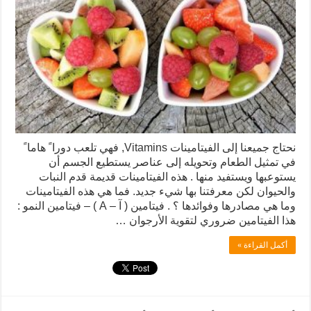
نحتاج جميعنا إلى الفيتامينات Vitamins, فهي تلعب دورا ً هاما ً
في تمثيل الطعام وتحويله إلى عناصر يستطيع الجسم أن
يستوعبها ويستفيد منها . هذه الفيتامينات قديمة قدم النبات
والحيوان لكن معرفتنا بها شيء جديد. فما هي هذه الفيتامينات
وما هي مصادرها وفوائدها ؟ . فيتامين ( آ – A ) – فيتامين النمو :
هذا الفيتامين ضروري لتقوية الأرجوان …
أكمل القراءة »