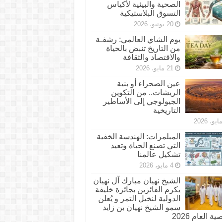
الصحية والبيئية لأكياس
التسوق البلاستيكية
20 يونيو، 2026
يوم الشاي العالمي: رشفـة
من التاريخ تنبض بالحياة
والاقتصاد والثقافة
21 مايو، 2026
عين الصحراء أو بنية
الريشات.. من التكوين
الجيولوجي إلى الأساطير
التاريخية
المبلمرات: الهندسة الخفية
التي تصنع الحياة وتعيد
تشكيل عالمنا
4 مايو، 2026
الشيخ نهيان مبارك آل نهيان
يكرم الفائزين بجائزة خليفة
الدولية لنخيل التمر و يُعلن
سمو الشيخ نهيان بن زايد
 العام 2026