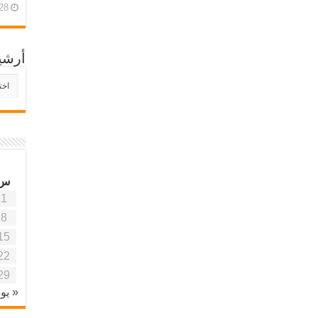
28 أبريل، 26
أرشي
أرش
موقع
آفاق
علمي
وتربو
س
1
8
15
22
29
« يون