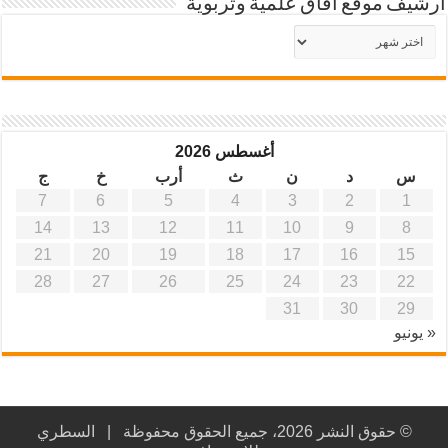
أرشيف موقع آفاق علمية وتربوية
أرشيف
موقع
آفاق
علمية
وتربوية
أغسطس 2026
س
د
ن
ث
أرب
خ
ج
7
6
5
4
3
2
1
14
13
12
11
10
9
8
21
20
19
18
17
16
15
28
27
26
25
24
23
22
31
30
29
« يونيو
© حقوق النشر 2026، جميع الحقوق محفوظة |
السطري