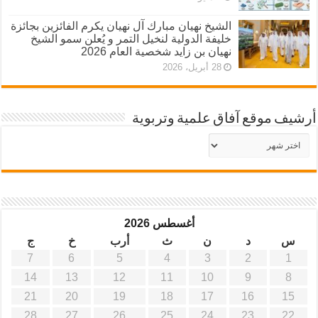
الشيخ نهيان مبارك آل نهيان يكرم الفائزين بجائزة
خليفة الدولية لنخيل التمر و يُعلن سمو الشيخ
نهيان بن زايد شخصية العام 2026
28 أبريل، 2026
أرشيف موقع آفاق علمية وتربوية
أرشيف
موقع
آفاق
علمية
وتربوية
أغسطس 2026
س
د
ن
ث
أرب
خ
ج
7
6
5
4
3
2
1
14
13
12
11
10
9
8
21
20
19
18
17
16
15
28
27
26
25
24
23
22