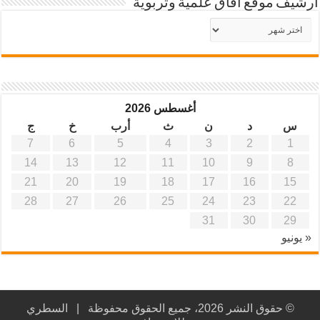
أرشيف موقع آفاق علمية وتربوية
أرشيف
موقع
آفاق
علمية
وتربوية
أغسطس 2026
س
د
ن
ث
أرب
خ
ج
7
6
5
4
3
2
1
14
13
12
11
10
9
8
21
20
19
18
17
16
15
28
27
26
25
24
23
22
31
30
29
« يونيو
© حقوق النشر 2026، جميع الحقوق محفوظة |
السطري