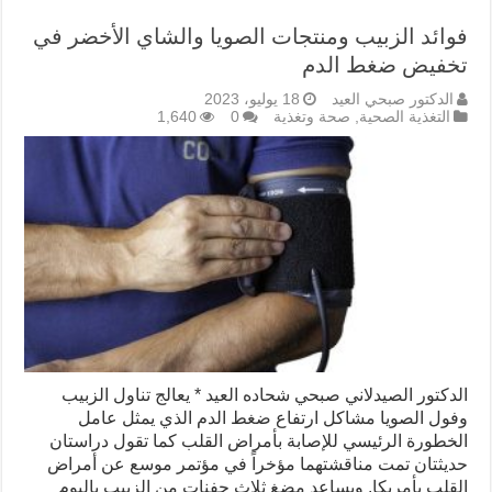
فوائد الزبيب ومنتجات الصويا والشاي الأخضر في
تخفيض ضغط الدم
الدكتور صبحي العيد
18 يوليو، 2023
التغذية الصحية
,
صحة وتغذية
0
1,640
الدكتور الصيدلاني صبحي شحاده العيد * يعالج تناول الزبيب
وفول الصويا مشاكل ارتفاع ضغط الدم الذي يمثل عامل
الخطورة الرئيسي للإصابة بأمراض القلب كما تقول دراستان
حديثتان تمت مناقشتهما مؤخراً في مؤتمر موسع عن أمراض
القلب بأمريكا. ويساعد مضغ ثلاث حفنات من الزبيب باليوم