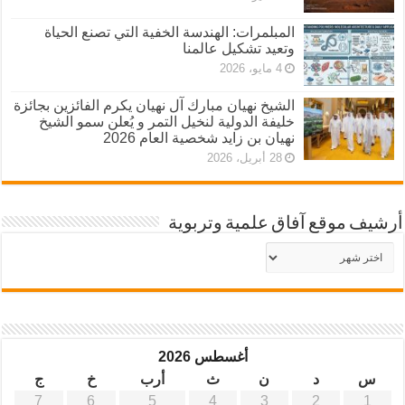
المبلمرات: الهندسة الخفية التي تصنع الحياة
وتعيد تشكيل عالمنا
4 مايو، 2026
الشيخ نهيان مبارك آل نهيان يكرم الفائزين بجائزة
خليفة الدولية لنخيل التمر و يُعلن سمو الشيخ
نهيان بن زايد شخصية العام 2026
28 أبريل، 2026
أرشيف موقع آفاق علمية وتربوية
أرشيف
موقع
آفاق
علمية
وتربوية
أغسطس 2026
س
د
ن
ث
أرب
خ
ج
7
6
5
4
3
2
1