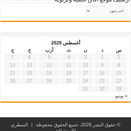
أرشيف موقع آفاق علمية وتربوية
أرشيف
موقع
آفاق
علمية
وتربوية
أغسطس 2026
س
د
ن
ث
أرب
خ
ج
7
6
5
4
3
2
1
14
13
12
11
10
9
8
21
20
19
18
17
16
15
28
27
26
25
24
23
22
31
30
29
« يونيو
© حقوق النشر 2026، جميع الحقوق محفوظة |
السطري
للاستضافة