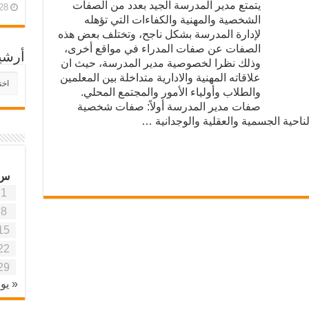
يتمتع مدير المدرسة الجيد بعدد من الصفات
28 أبريل، 26
الشخصية والمهنية والكفاءات التي تؤهله
لإدارة المدرسة بشكل ناجح، وتختلف بعض هذه
الصفات عن صفات المدراء في مواقع أخرى،
أرشي
وذلك نظرا لخصوصية مدير المدرسة، حيث ان
علاقاته المهنية والادارية متداخلة بين المعلمين
أرش
موقع
والطلاب وأولياء الأمور والمجتمع المحلي.
آفاق
صفات مدير المدرسة أولاً: صفات شخصية
علمي
لناحية الجسمية والعقلية والوجدانية …
وتربو
س
1
8
15
22
29
« يون