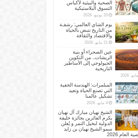
الصحية والبيئية لأكياس
التسوق البلاستيكية
20 يونيو، 2026
يوم الشاي العالمي: رشفـة
من التاريخ تنبض بالحياة
والاقتصاد والثقافة
21 مايو، 2026
عين الصحراء أو بنية
الريشات.. من التكوين
الجيولوجي إلى الأساطير
التاريخية
المبلمرات: الهندسة الخفية
التي تصنع الحياة وتعيد
تشكيل عالمنا
4 مايو، 2026
الشيخ نهيان مبارك آل نهيان
يكرم الفائزين بجائزة خليفة
الدولية لنخيل التمر و يُعلن
سمو الشيخ نهيان بن زايد
 العام 2026