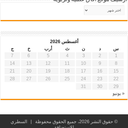
أرشيف
موقع
آفاق
علمية
وتربوية
أغسطس 2026
س
د
ن
ث
أرب
خ
ج
7
6
5
4
3
2
1
14
13
12
11
10
9
8
21
20
19
18
17
16
15
28
27
26
25
24
23
22
31
30
29
« يونيو
© حقوق النشر 2026، جميع الحقوق محفوظة |
السطري
للاستضافة