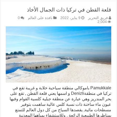
قلعة القطن في تركيا ذات الجمال الأخاذ
فريق التحرير
9 يناير، 2022
نافذة على العالم
0
2,004
Pamukkale باموكالي منطقة سياحية خلابة و غريبة تقع في
تركيا في منطقةDenizli و اسمها يعني قلعة القطن , تقع على
بحر المندريز وهي عبارة عن منطقة جبلية كلسية القوام وفيها
عيون ماء ساخنة ذات نسبة كلس عالية ساهمت بتوفير
مسطحات مائية, يقصدها السياح من كل دول العالم للتمتع
بمناظرها الطبيعية الرائعة . وللاستشفاء بمياهها المعدنية