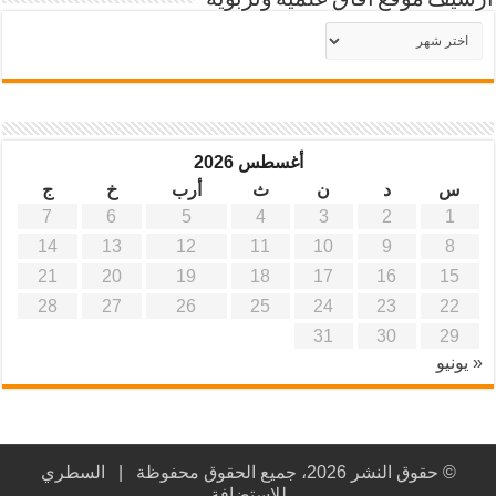
أرشيف موقع آفاق علمية وتربوية
أرشيف
موقع
آفاق
علمية
وتربوية
أغسطس 2026
س
د
ن
ث
أرب
خ
ج
7
6
5
4
3
2
1
14
13
12
11
10
9
8
21
20
19
18
17
16
15
28
27
26
25
24
23
22
31
30
29
« يونيو
© حقوق النشر 2026، جميع الحقوق محفوظة |
السطري
للاستضافة