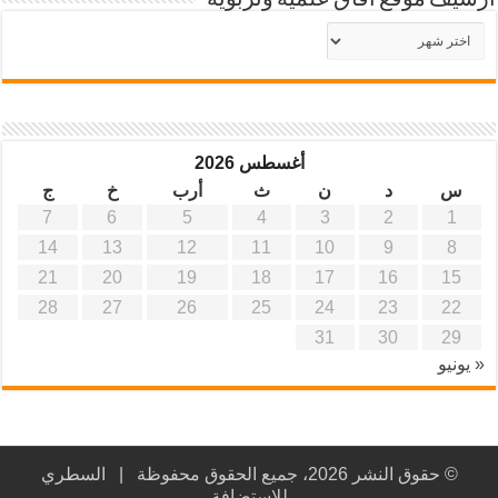
أرشيف موقع آفاق علمية وتربوية
أرشيف
موقع
آفاق
علمية
وتربوية
أغسطس 2026
س
د
ن
ث
أرب
خ
ج
7
6
5
4
3
2
1
14
13
12
11
10
9
8
21
20
19
18
17
16
15
28
27
26
25
24
23
22
31
30
29
« يونيو
© حقوق النشر 2026، جميع الحقوق محفوظة |
السطري
للاستضافة