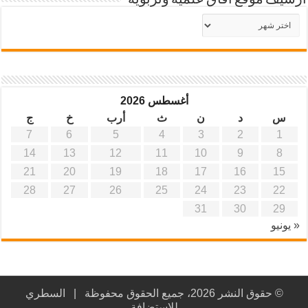
أرشيف موقع آفاق علمية وتربوية
أرشيف
موقع
آفاق
علمية
وتربوية
أغسطس 2026
س
د
ن
ث
أرب
خ
ج
7
6
5
4
3
2
1
14
13
12
11
10
9
8
21
20
19
18
17
16
15
28
27
26
25
24
23
22
31
30
29
« يونيو
© حقوق النشر 2026، جميع الحقوق محفوظة |
السطري
للاستضافة