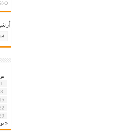
28 أبريل، 26
أرشي
أرش
موقع
آفاق
علمي
وتربو
س
1
8
15
22
29
« يون