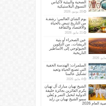
الصحية والبيئية لأكياس
التسوق البلاستيكية
20 يونيو، 2026
يوم الشاي العالمي: رشفـة
من التاريخ تنبض بالحياة
والاقتصاد والثقافة
21 مايو، 2026
عين الصحراء أو بنية
الريشات.. من التكوين
الجيولوجي إلى الأساطير
التاريخية
المبلمرات: الهندسة الخفية
التي تصنع الحياة وتعيد
تشكيل عالمنا
4 مايو، 2026
الشيخ نهيان مبارك آل نهيان
يكرم الفائزين بجائزة خليفة
الدولية لنخيل التمر و يُعلن
سمو الشيخ نهيان بن زايد
 العام 2026