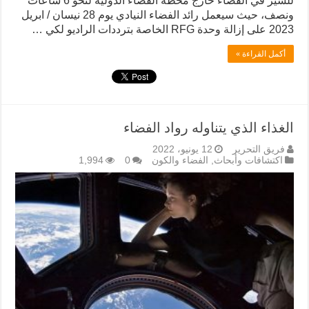
للسير في الفضاء خارج محطة الفضاء الدولية لنحو 6 ساعات
ونصف، حيث سيعمل رائد الفضاء النيادي يوم 28 نيسان / ابريل
2023 على إزالة وحدة RFG الخاصة بترددات الراديو لكي …
أكمل القراءة »
الغذاء الذي يتناوله رواد الفضاء
فريق التحرير
12 يونيو، 2022
اكتشافات وأبحاث
,
الفضاء والكون
0
1,994