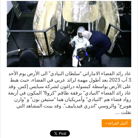
عاد رائد الفضاء الاماراتي “سلطان النيادي” الى الأرض يوم الأحد
3 آب 2023 بعد أطول مهمة لرائد عربي في الفضاء، حيث هبط
على الأرض بواسطة كبسولة دراغون لشركة سبايس إكس. وقد
عاد رائد الفضاء “النيادي” برفقة طاقم “كرو6” المكون في أربعة
رواد فضاء هم “النيادي” وأمريكيان هما “ستيفن بون” و “وارن
هوبرخ” والروسي “اندري فيدياييف”. وقد بينت المشاهد التي
نقلت …
أكمل القراءة »