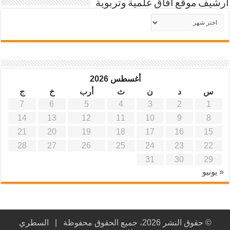
أرشيف موقع آفاق علمية وتربوية
أرشيف
موقع
آفاق
علمية
وتربوية
أغسطس 2026
س
د
ن
ث
أرب
خ
ج
7
6
5
4
3
2
1
14
13
12
11
10
9
8
21
20
19
18
17
16
15
28
27
26
25
24
23
22
31
30
29
« يونيو
© حقوق النشر 2026، جميع الحقوق محفوظة |
السطري