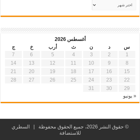
أرشيف
موقع
آفاق
علمية
وتربوية
أغسطس 2026
س
د
ن
ث
أرب
خ
ج
7
6
5
4
3
2
1
14
13
12
11
10
9
8
21
20
19
18
17
16
15
28
27
26
25
24
23
22
31
30
29
« يونيو
© حقوق النشر 2026، جميع الحقوق محفوظة |
السطري
للاستضافة