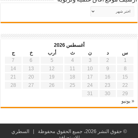
أرشيف موقع آفاق علمية وتربوية
أرشيف
موقع
آفاق
علمية
وتربوية
أغسطس 2026
س
د
ن
ث
أرب
خ
ج
7
6
5
4
3
2
1
14
13
12
11
10
9
8
21
20
19
18
17
16
15
28
27
26
25
24
23
22
31
30
29
« يونيو
© حقوق النشر 2026، جميع الحقوق محفوظة |
السطري
للاستضافة