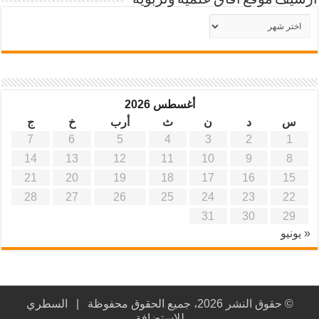
أرشيف موقع آفاق علمية وتربوية
أرشيف
موقع
آفاق
علمية
وتربوية
أغسطس 2026
س
د
ن
ث
أرب
خ
ج
7
6
5
4
3
2
1
14
13
12
11
10
9
8
21
20
19
18
17
16
15
28
27
26
25
24
23
22
31
30
29
« يونيو
© حقوق النشر 2026، جميع الحقوق محفوظة |
السطري
للاستضافة