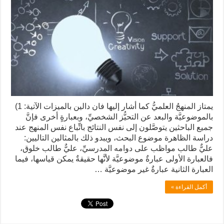
يمتاز المنهجُ العلميُّ كما أشار إليها فان دالين بالميزات الآتية: 1)
بالموضوعيَّة والبعد عن التحيُّز الشخصيِّ، وبعبارةٍ أخرى فإنَّ
جميع الباحثين يتوصَّلون إلى نفس النتائج باتِّباع نفس المنهج عند
دراسة الظاهرة موضوع البحث، ويبدو ذلك بالمثالين التاليين:
عليٌّ طالب مواظب على دوامه المدرسيِّ، عليٌّ طالب خلوق،
فالعبارة الأولى عبارةٌ موضوعيَّة لأنَّها حقيقةٌ يمكن قياسها، فيما
العبارة الثانية عبارةٌ غير موضوعيَّة …
أكمل القراءة »