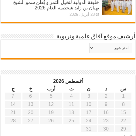
خليفة الدولية لنخيل التمر و يُعلن سمو الشيخ
نهيان بن زايد شخصية العام 2026
28 أبريل، 2026
أرشيف موقع آفاق علمية وتربوية
أرشيف
موقع
آفاق
علمية
وتربوية
أغسطس 2026
س
د
ن
ث
أرب
خ
ج
7
6
5
4
3
2
1
14
13
12
11
10
9
8
21
20
19
18
17
16
15
28
27
26
25
24
23
22
31
30
29