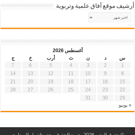
أرشيف موقع آفاق علمية وتربوية
أرشيف
موقع
آفاق
علمية
وتربوية
أغسطس 2026
س
د
ن
ث
أرب
خ
ج
7
6
5
4
3
2
1
14
13
12
11
10
9
8
21
20
19
18
17
16
15
28
27
26
25
24
23
22
31
30
29
« يونيو
© حقوق النشر 2026، جميع الحقوق محفوظة |
السطري