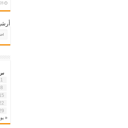
28 أبريل، 26
أرشي
أرش
موقع
آفاق
علمي
وتربو
س
1
8
15
22
29
« يون