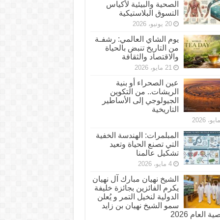
الصحية والبيئية لأكياس
التسوق البلاستيكية
20 يونيو، 2026
يوم الشاي العالمي: رشفـة
من التاريخ تنبض بالحياة
والاقتصاد والثقافة
21 مايو، 2026
عين الصحراء أو بنية
الريشات.. من التكوين
الجيولوجي إلى الأساطير
التاريخية
المبلمرات: الهندسة الخفية
التي تصنع الحياة وتعيد
تشكيل عالمنا
4 مايو، 2026
الشيخ نهيان مبارك آل نهيان
يكرم الفائزين بجائزة خليفة
الدولية لنخيل التمر و يُعلن
سمو الشيخ نهيان بن زايد
 العام 2026