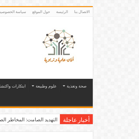
الاتصال بنا
الرئيسة
حول الموقع
سياسة الخصوصية
صحة وتغذية
علوم وطبيعة
ابتكارات واكتش
التهديد الصامت: المخاطر الصح
أخبار عاجلة