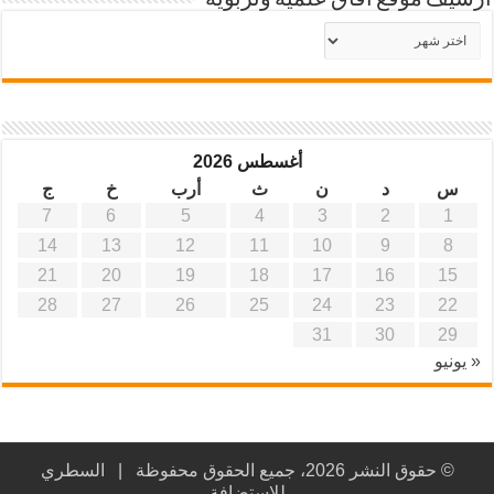
أرشيف موقع آفاق علمية وتربوية
أرشيف
موقع
آفاق
علمية
وتربوية
أغسطس 2026
س
د
ن
ث
أرب
خ
ج
7
6
5
4
3
2
1
14
13
12
11
10
9
8
21
20
19
18
17
16
15
28
27
26
25
24
23
22
31
30
29
« يونيو
© حقوق النشر 2026، جميع الحقوق محفوظة |
السطري
للاستضافة