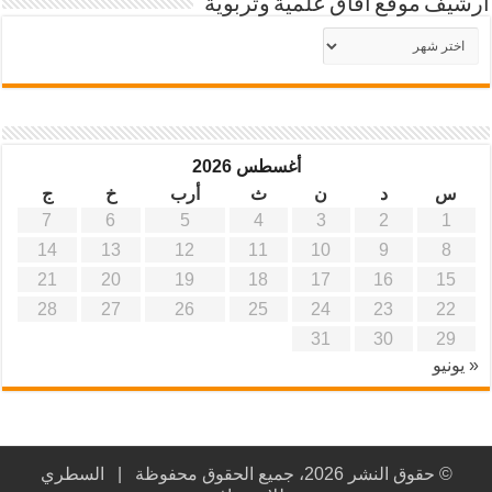
أرشيف موقع آفاق علمية وتربوية
أرشيف
موقع
آفاق
علمية
وتربوية
أغسطس 2026
س
د
ن
ث
أرب
خ
ج
7
6
5
4
3
2
1
14
13
12
11
10
9
8
21
20
19
18
17
16
15
28
27
26
25
24
23
22
31
30
29
« يونيو
© حقوق النشر 2026، جميع الحقوق محفوظة |
السطري